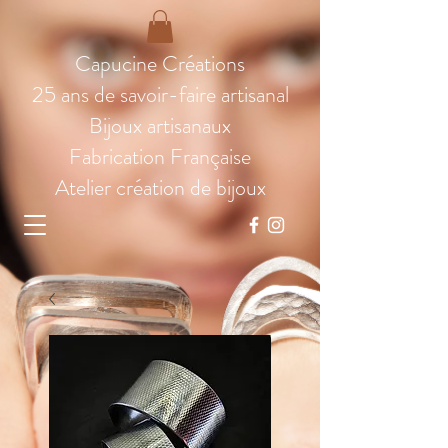
Capucine Créations
25 ans de savoir-faire artisanal
Bijoux artisanaux
Fabrication Française
Atelier création de bijoux