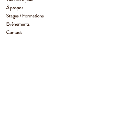
À propos
Stages / Formations
Evénements
Contact
Service client :
06 62 14 78 72
Aide
Suivez-moi
Facebook
Instagram