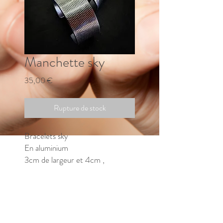
Manchette sky
Prix
35,00 €
Rupture de stock
Bracelets sky
En aluminium
3cm de largeur et 4cm ,
épaisseur 3 millimètres
3cm : 35€
4cm : 40€