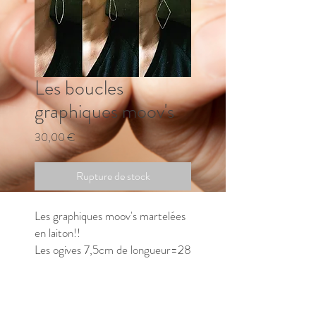
Les boucles
graphiques moov's
Prix
30,00 €
Rupture de stock
Les graphiques moov's martelées
en laiton!!
Les ogives 7,5cm de longueur=28
euros
Les gouttes 8,5cm de longueur=
30 euros