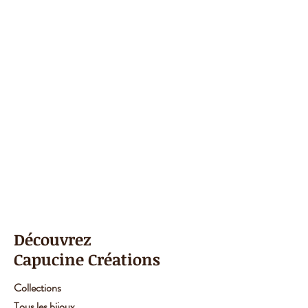
Les losanges 8,8cm de
longueur=36 euros
⚠️ en rupture de stock, merci de
me contacter pour connaitre le
délai de fabrication.
Découvrez
Capucine Créations
Collections
Tous les bijoux