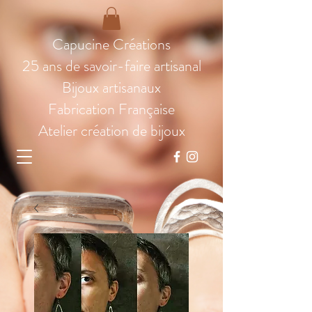
Capucine Créations
25 ans de savoir-faire artisanal
Bijoux artisanaux
Fabrication Française
Atelier création de bijoux