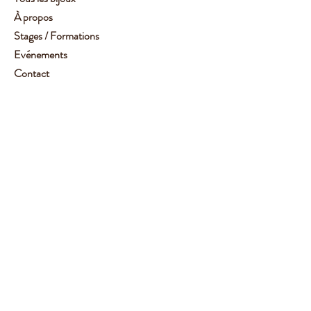
À propos
Stages / Formations
Evénements
Contact
Service client :
06 62 14 78 72
Aide
Suivez-moi
Facebook
Instagram