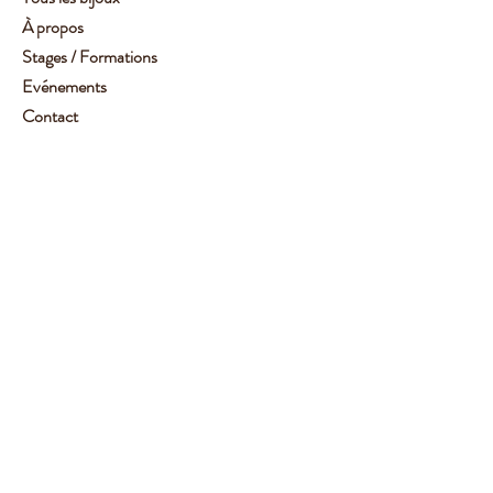
À propos
Stages / Formations
Evénements
Contact
Service client :
06 62 14 78 72
Aide
Suivez-moi
Facebook
Instagram