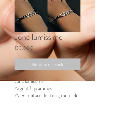
Jonc lumissime
Prix
130,00 €
Rupture de stock
Jonc lumissime
Argent 11 grammes.
⚠️ en rupture de stock, merci de
me contacter pour connaitre le
délai de fabrication.