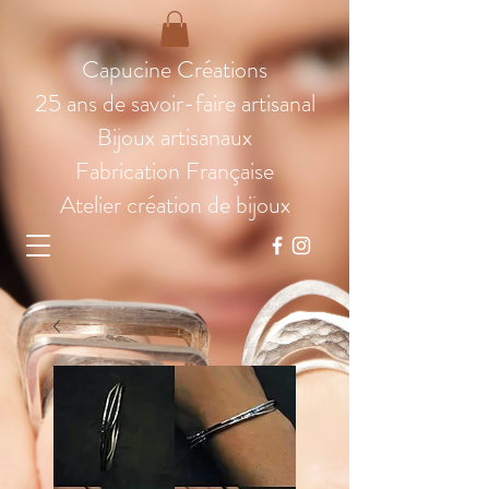
Capucine Créations
25 ans de savoir-faire artisanal
Bijoux artisanaux
Fabrication Française
Atelier création de bijoux