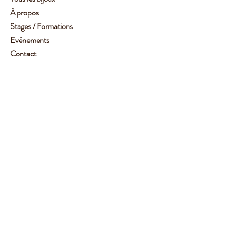
À propos
Stages / Formations
Evénements
Contact
Service client :
06 62 14 78 72
Aide
Suivez-moi
Facebook
Instagram