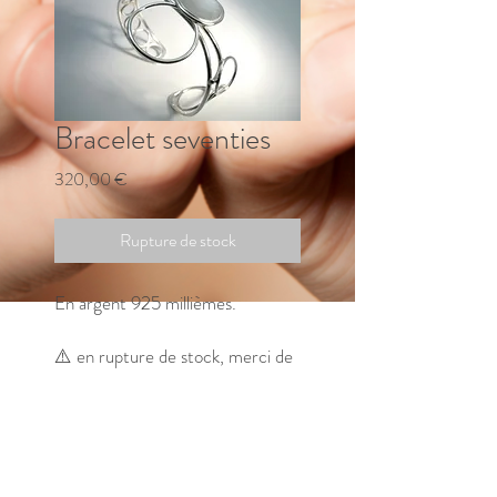
Bracelet seventies
Prix
320,00 €
Rupture de stock
En argent 925 millièmes.
⚠️ en rupture de stock, merci de
me contacter pour connaitre le
délai de fabrication.