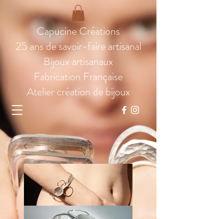
Capucine Créations
25 ans de savoir-faire artisanal
Bijoux artisanaux
Fabrication Française
Atelier création de bijoux