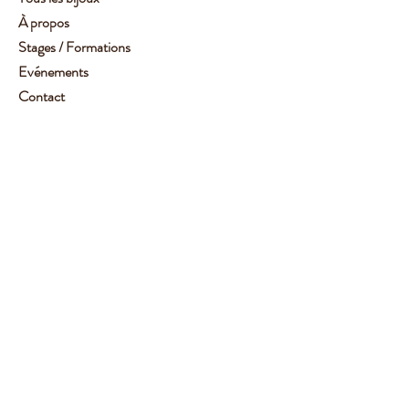
À propos
Stages / Formations
Evénements
Contact
Service client :
06 62 14 78 72
Aide
Suivez-moi
Facebook
Instagram