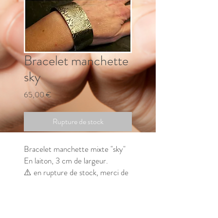
Bracelet manchette
sky
Prix
65,00 €
Rupture de stock
Bracelet manchette mixte "sky"
En laiton, 3 cm de largeur.
⚠️ en rupture de stock, merci de
me contacter pour connaitre le
délai de fabrication.