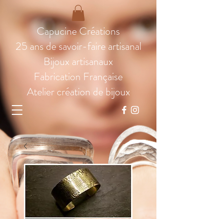
Capucine Créations
25 ans de savoir-faire artisanal
Bijoux artisanaux
Fabrication Française
Atelier création de bijoux