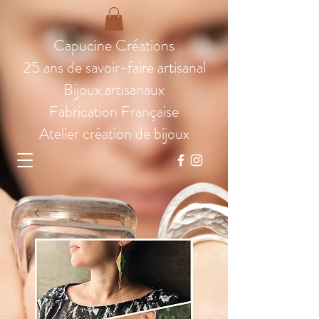
Capucine Créations
25 ans de savoir-faire artisanal
Bijoux artisanaux
Fabrication Française
Atelier création de bijoux