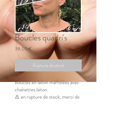
Boucles quadri's
Prix
38,00 €
Rupture de stock
Boucles en laiton martelées avec
chaînettes laiton.
⚠️ en rupture de stock, merci de
me contacter pour connaitre le
délai de fabrication.