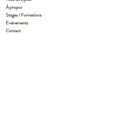
À propos
Stages / Formations
Evénements
Contact
Service client :
06 62 14 78 72
Aide
Suivez-moi
Facebook
Instagram