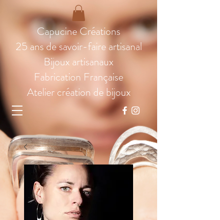
Capucine Créations
25 ans de savoir-faire artisanal
Bijoux artisanaux
Fabrication Française
Atelier création de bijoux