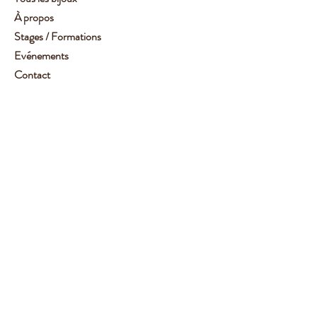
À propos
Stages / Formations
Evénements
Contact
Service client :
06 62 14 78 72
Aide
Suivez-moi
Facebook
Instagram