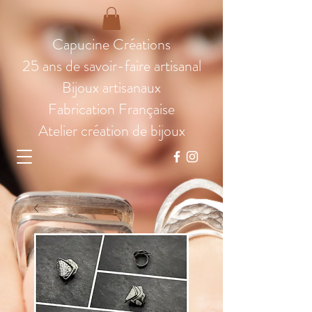
Capucine Créations
25 ans de savoir-faire artisanal
Bijoux artisanaux
Fabrication Française
Atelier création de bijoux