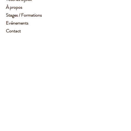
À propos
Stages / Formations
Evénements
Contact
Service client :
06 62 14 78 72
Aide
Suivez-moi
Facebook
Instagram