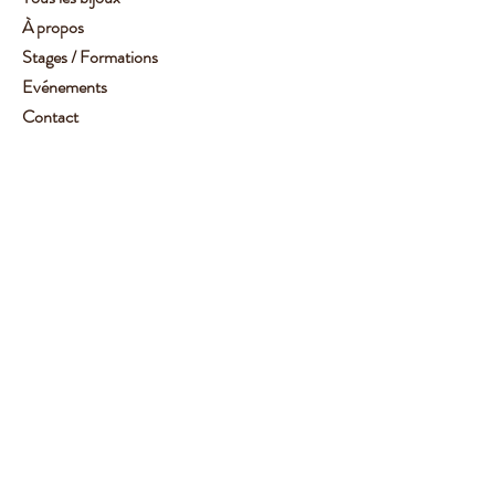
À propos
Stages / Formations
Evénements
Contact
Service client :
06 62 14 78 72
Aide
Suivez-moi
Facebook
Instagram