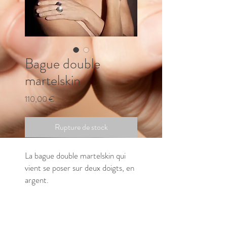
Bague double
martelskin
Prix
110,00 €
Rupture de stock
La bague double martelskin qui
vient se poser sur deux doigts, en
argent.
Impressions dentelles et
martelée/brossée/brillante.