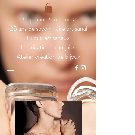
Capucine Créations
25 ans de savoir-faire artisanal
Bijoux artisanaux
Fabrication Française
Atelier création de bijoux