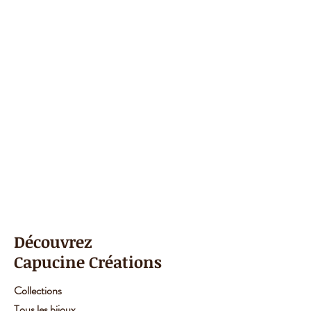
⚠️ en rupture de stock, merci de
me contacter pour connaitre le
délai de fabrication.
Découvrez
Capucine Créations
Collections
Tous les bijoux