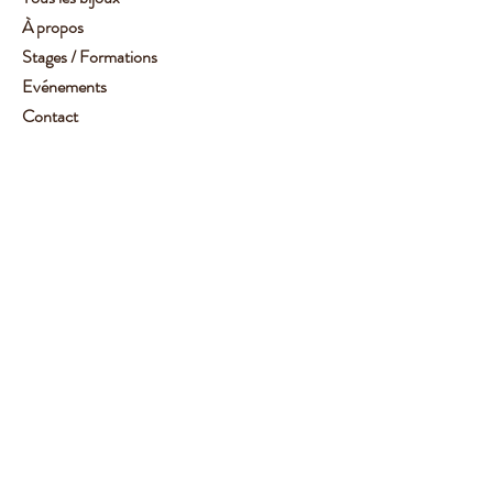
À propos
Stages / Formations
Evénements
Contact
Service client :
06 62 14 78 72
Aide
Suivez-moi
Facebook
Instagram