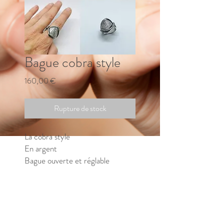
Bague cobra style
Prix
160,00 €
Rupture de stock
La cobra style
En argent
Bague ouverte et réglable
10,5 grammes.
⚠️ en rupture de stock, merci de
me contacter pour connaitre le
délai de fabrication.