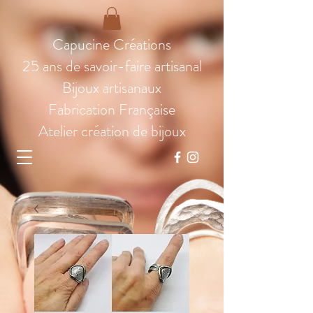
Capucine Créations
25 ans de savoir-faire artisanal
Bijoux artisanaux
Fabrication Française
Atelier création de bijoux