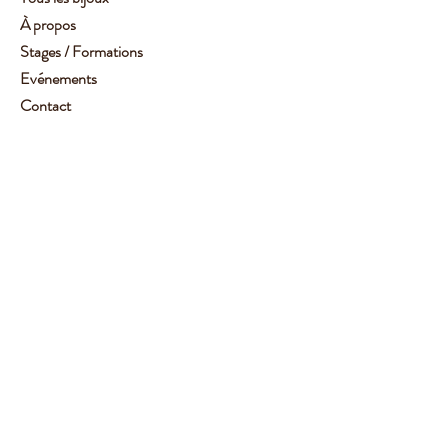
À propos
Stages / Formations
Evénements
Contact
Service client :
06 62 14 78 72
Aide
Suivez-moi
Facebook
Instagram