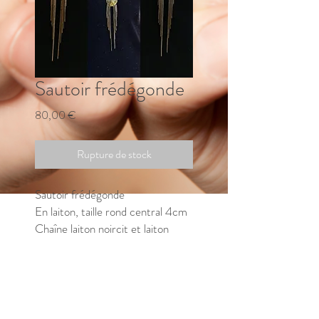
Sautoir frédégonde
Prix
80,00 €
Rupture de stock
Sautoir frédégonde
En laiton, taille rond central 4cm
Chaîne laiton noircit et laiton
brillant.
⚠️ en rupture de stock, merci de
me contacter pour connaitre le
délai de fabrication.