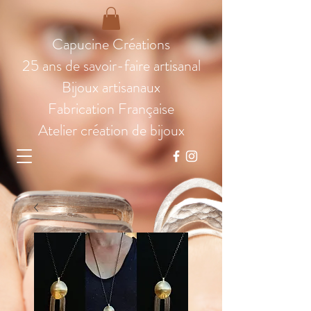
Capucine Créations
25 ans de savoir-faire artisanal
Bijoux artisanaux
Fabrication Française
Atelier création de bijoux