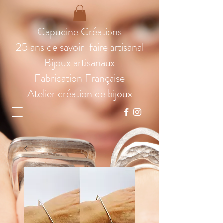
Capucine Créations
25 ans de savoir-faire artisanal
Bijoux artisanaux
Fabrication Française
Atelier création de bijoux