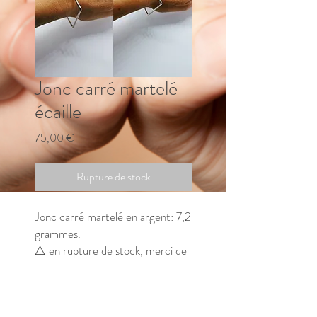
Jonc carré martelé
écaille
Prix
75,00 €
Rupture de stock
Jonc carré martelé en argent: 7,2
grammes.
⚠️ en rupture de stock, merci de
me contacter pour connaitre le
délai de fabrication.