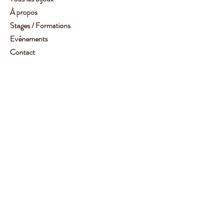
À propos
Stages / Formations
Evénements
Contact
Service client :
06 62 14 78 72
Aide
Suivez-moi
Facebook
Instagram