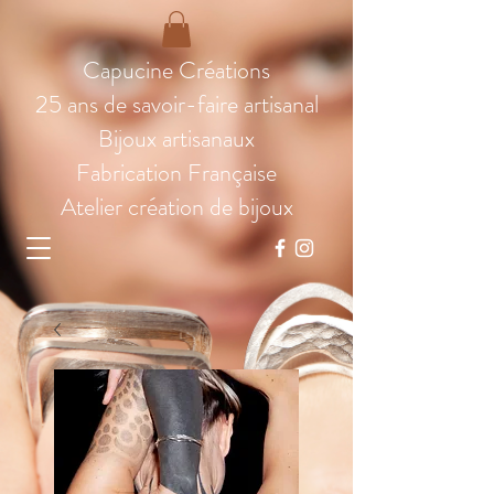
Capucine Créations
25 ans de savoir-faire artisanal
Bijoux artisanaux
Fabrication Française
Atelier création de bijoux