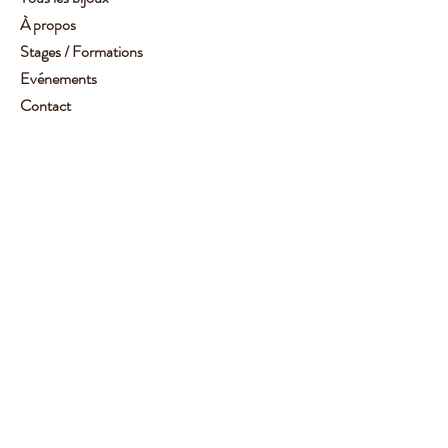
À propos
Stages / Formations
Evénements
Contact
Service client :
06 62 14 78 72
Aide
Suivez-moi
Facebook
Instagram